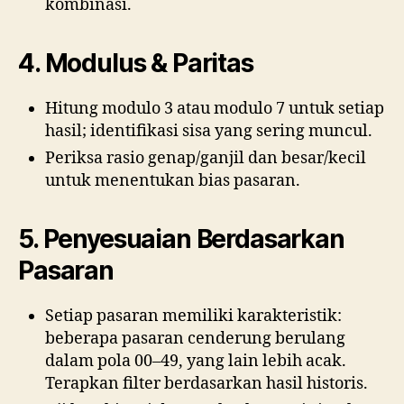
kombinasi.
4. Modulus & Paritas
Hitung modulo 3 atau modulo 7 untuk setiap
hasil; identifikasi sisa yang sering muncul.
Periksa rasio genap/ganjil dan besar/kecil
untuk menentukan bias pasaran.
5. Penyesuaian Berdasarkan
Pasaran
Setiap pasaran memiliki karakteristik:
beberapa pasaran cenderung berulang
dalam pola 00–49, yang lain lebih acak.
Terapkan filter berdasarkan hasil historis.