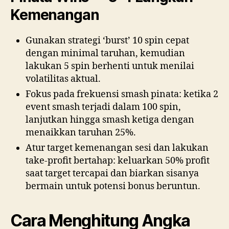
Kemenangan
Gunakan strategi ‘burst’ 10 spin cepat
dengan minimal taruhan, kemudian
lakukan 5 spin berhenti untuk menilai
volatilitas aktual.
Fokus pada frekuensi smash pinata: ketika 2
event smash terjadi dalam 100 spin,
lanjutkan hingga smash ketiga dengan
menaikkan taruhan 25%.
Atur target kemenangan sesi dan lakukan
take-profit bertahap: keluarkan 50% profit
saat target tercapai dan biarkan sisanya
bermain untuk potensi bonus beruntun.
Cara Menghitung Angka