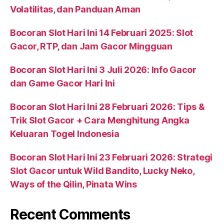
Volatilitas, dan Panduan Aman
Bocoran Slot Hari Ini 14 Februari 2025: Slot
Gacor, RTP, dan Jam Gacor Mingguan
Bocoran Slot Hari Ini 3 Juli 2026: Info Gacor
dan Game Gacor Hari Ini
Bocoran Slot Hari Ini 28 Februari 2026: Tips &
Trik Slot Gacor + Cara Menghitung Angka
Keluaran Togel Indonesia
Bocoran Slot Hari Ini 23 Februari 2026: Strategi
Slot Gacor untuk Wild Bandito, Lucky Neko,
Ways of the Qilin, Pinata Wins
Recent Comments