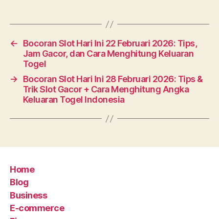
←
Bocoran Slot Hari Ini 22 Februari 2026: Tips,
Jam Gacor, dan Cara Menghitung Keluaran
Togel
→
Bocoran Slot Hari Ini 28 Februari 2026: Tips &
Trik Slot Gacor + Cara Menghitung Angka
Keluaran Togel Indonesia
Home
Blog
Business
E-commerce