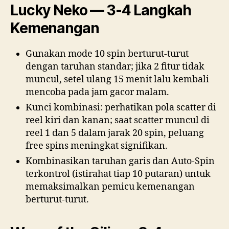
Lucky Neko — 3-4 Langkah
Kemenangan
Gunakan mode 10 spin berturut-turut
dengan taruhan standar; jika 2 fitur tidak
muncul, setel ulang 15 menit lalu kembali
mencoba pada jam gacor malam.
Kunci kombinasi: perhatikan pola scatter di
reel kiri dan kanan; saat scatter muncul di
reel 1 dan 5 dalam jarak 20 spin, peluang
free spins meningkat signifikan.
Kombinasikan taruhan garis dan Auto-Spin
terkontrol (istirahat tiap 10 putaran) untuk
memaksimalkan pemicu kemenangan
berturut-turut.