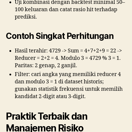
Uji kombinasi dengan backtest minimal 50–
100 keluaran dan catat rasio hit terhadap
prediksi.
Contoh Singkat Perhitungan
Hasil terahir: 4729 -> Sum = 4+7+2+9 = 22 ->
Reducer = 2+2 = 4. Modulo 3 = 4729 % 3 = 1.
Paritas: 2 genap, 2 ganjil.
Filter: cari angka yang memiliki reducer 4
dan modulo 3 = 1 di dataset historis;
gunakan statistik frekuensi untuk memilih
kandidat 2-digit atau 3-digit.
Praktik Terbaik dan
Manajemen Risiko