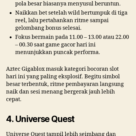
pola besar biasanya menyusul beruntun.
Naikkan bet setelah wild bertumpuk di tiga
reel, lalu pertahankan ritme sampai
gelombang bonus selesai.
Fokus bermain pada 11.00 – 13.00 atau 22.00
– 00.30 saat game gacor hari ini
menunjukkan puncak performa.
Aztec Gigablox masuk kategori bocoran slot
hari ini yang paling eksplosif. Begitu simbol
besar terbentuk, ritme pembayaran langsung
naik dan sesi menang bergerak jauh lebih
cepat.
4. Universe Quest
Universe Quest tampil lebih seimbang dan