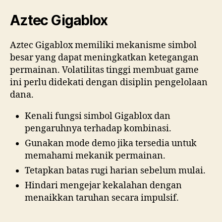
Aztec Gigablox
Aztec Gigablox memiliki mekanisme simbol
besar yang dapat meningkatkan ketegangan
permainan. Volatilitas tinggi membuat game
ini perlu didekati dengan disiplin pengelolaan
dana.
Kenali fungsi simbol Gigablox dan
pengaruhnya terhadap kombinasi.
Gunakan mode demo jika tersedia untuk
memahami mekanik permainan.
Tetapkan batas rugi harian sebelum mulai.
Hindari mengejar kekalahan dengan
menaikkan taruhan secara impulsif.