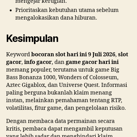
mengejar kerugian.
Prioritaskan kebutuhan utama sebelum
mengalokasikan dana hiburan.
Kesimpulan
Keyword
bocoran slot hari ini 9 Juli 2026
,
slot
gacor
,
info gacor
, dan
game gacor hari ini
memang populer, terutama untuk game Big
Bass Bonanza 1000, Wonders of Colosseum,
Aztec Gigablox, dan Universe Quest. Informasi
paling berguna bukanlah klaim menang
instan, melainkan pemahaman tentang RTP,
volatilitas, fitur game, dan pengelolaan risiko.
Dengan membaca data permainan secara
kritis, pembaca dapat mengambil keputusan
yang lebih sadar dan menghindari klaim