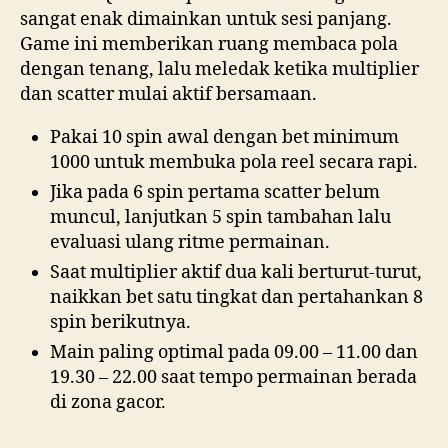
sangat enak dimainkan untuk sesi panjang.
Game ini memberikan ruang membaca pola
dengan tenang, lalu meledak ketika multiplier
dan scatter mulai aktif bersamaan.
Pakai 10 spin awal dengan bet minimum
1000 untuk membuka pola reel secara rapi.
Jika pada 6 spin pertama scatter belum
muncul, lanjutkan 5 spin tambahan lalu
evaluasi ulang ritme permainan.
Saat multiplier aktif dua kali berturut-turut,
naikkan bet satu tingkat dan pertahankan 8
spin berikutnya.
Main paling optimal pada 09.00 – 11.00 dan
19.30 – 22.00 saat tempo permainan berada
di zona gacor.