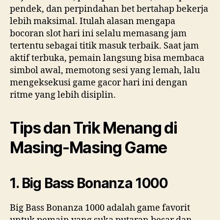
pendek, dan perpindahan bet bertahap bekerja
lebih maksimal. Itulah alasan mengapa
bocoran slot hari ini selalu memasang jam
tertentu sebagai titik masuk terbaik. Saat jam
aktif terbuka, pemain langsung bisa membaca
simbol awal, memotong sesi yang lemah, lalu
mengeksekusi game gacor hari ini dengan
ritme yang lebih disiplin.
Tips dan Trik Menang di
Masing-Masing Game
1. Big Bass Bonanza 1000
Big Bass Bonanza 1000 adalah game favorit