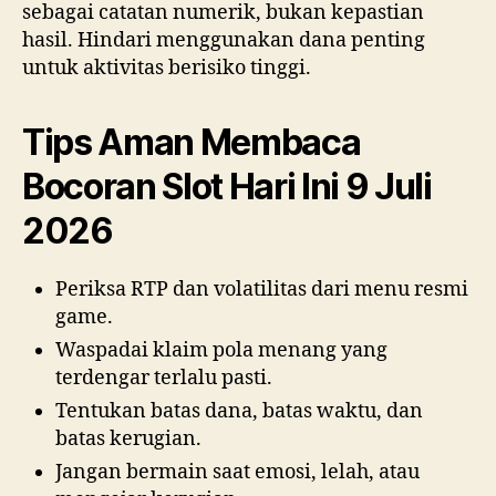
sebagai catatan numerik, bukan kepastian
hasil. Hindari menggunakan dana penting
untuk aktivitas berisiko tinggi.
Tips Aman Membaca
Bocoran Slot Hari Ini 9 Juli
2026
Periksa RTP dan volatilitas dari menu resmi
game.
Waspadai klaim pola menang yang
terdengar terlalu pasti.
Tentukan batas dana, batas waktu, dan
batas kerugian.
Jangan bermain saat emosi, lelah, atau