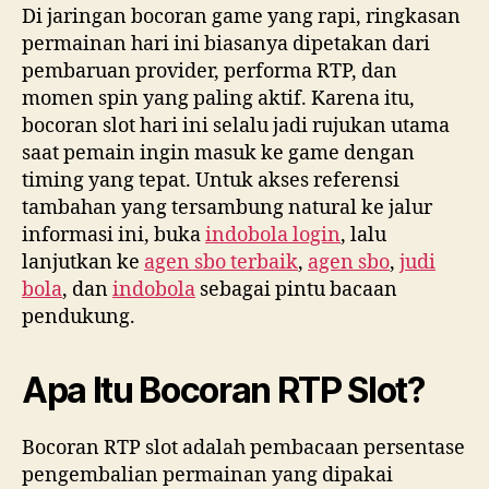
Di jaringan bocoran game yang rapi, ringkasan
permainan hari ini biasanya dipetakan dari
pembaruan provider, performa RTP, dan
momen spin yang paling aktif. Karena itu,
bocoran slot hari ini selalu jadi rujukan utama
saat pemain ingin masuk ke game dengan
timing yang tepat. Untuk akses referensi
tambahan yang tersambung natural ke jalur
informasi ini, buka
indobola login
, lalu
lanjutkan ke
agen sbo terbaik
,
agen sbo
,
judi
bola
, dan
indobola
sebagai pintu bacaan
pendukung.
Apa Itu Bocoran RTP Slot?
Bocoran RTP slot adalah pembacaan persentase
pengembalian permainan yang dipakai