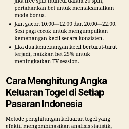
jika free spin muncul dalam 20 spin,
pertahankan bet untuk memaksimalkan
mode bonus.
Jam gacor: 10:00—12:00 dan 20:00—22:00.
Sesi pagi cocok untuk mengumpulkan
kemenangan kecil secara konsisten.
Jika dua kemenangan kecil berturut-turut
terjadi, naikkan bet 25% untuk
meningkatkan EV session.
Cara Menghitung Angka
Keluaran Togel di Setiap
Pasaran Indonesia
Metode penghitungan keluaran togel yang
efektif mengombinasikan analisis statistik,