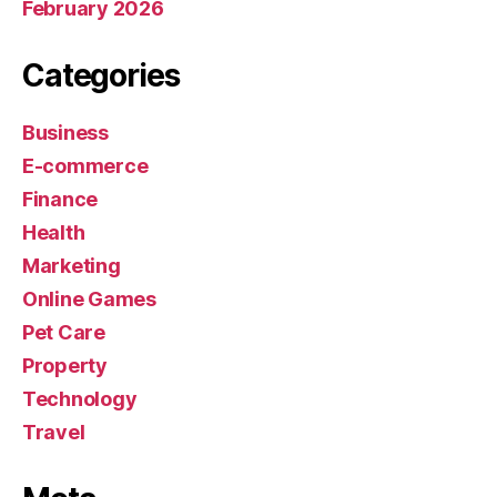
February 2026
Categories
Business
E-commerce
Finance
Health
Marketing
Online Games
Pet Care
Property
Technology
Travel