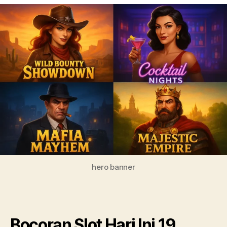
hero banner
Bocoran Slot Hari Ini 19