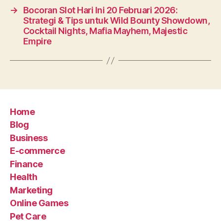
→
Bocoran Slot Hari Ini 20 Februari 2026:
Strategi & Tips untuk Wild Bounty Showdown,
Cocktail Nights, Mafia Mayhem, Majestic
Empire
Home
Blog
Business
E-commerce
Finance
Health
Marketing
Online Games
Pet Care