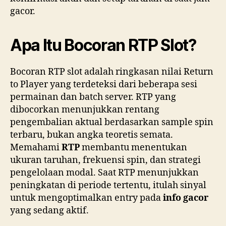
gacor.
Apa Itu Bocoran RTP Slot?
Bocoran RTP slot adalah ringkasan nilai Return
to Player yang terdeteksi dari beberapa sesi
permainan dan batch server. RTP yang
dibocorkan menunjukkan rentang
pengembalian aktual berdasarkan sample spin
terbaru, bukan angka teoretis semata.
Memahami
RTP
membantu menentukan
ukuran taruhan, frekuensi spin, dan strategi
pengelolaan modal. Saat RTP menunjukkan
peningkatan di periode tertentu, itulah sinyal
untuk mengoptimalkan entry pada
info gacor
yang sedang aktif.