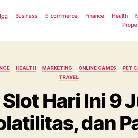
log
Business
E-commerce
Finance
Health
Prope
Categories
ANCE
HEALTH
MARKETING
ONLINE GAMES
PET C
TRAVEL
Slot Hari Ini 9 J
olatilitas, dan 