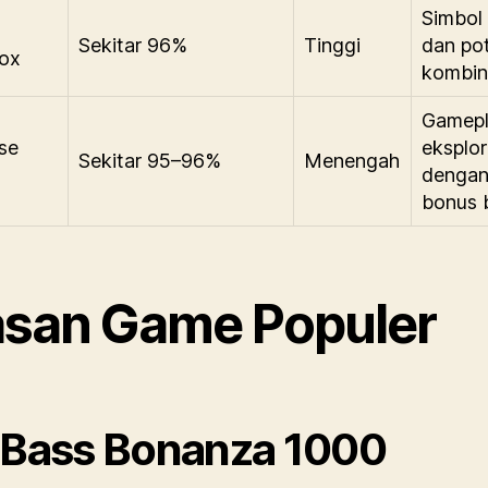
Simbol
Sekitar 96%
Tinggi
dan po
lox
kombin
Gamep
se
eksplor
Sekitar 95–96%
Menengah
dengan 
bonus 
asan Game Populer
 Bass Bonanza 1000