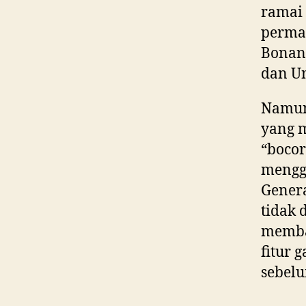
ramai
permai
Bonanz
dan Un
Namun,
yang m
“bocor
mengg
Genera
tidak 
membah
fitur
sebel